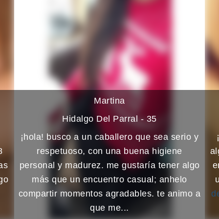
Martina
Hidalgo Del Parral - 35
n
¡hola! busco a un caballero que sea serio y
8
respetuoso, con una buena higiene
al
as
personal y madurez. me gustaría tener algo
e
go
más que un encuentro casual; anhelo
compartir momentos agradables. te animo a
d
que me...